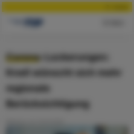
Suchen
Menü
Corona-Lockerungen:
Knell wünscht sich mehr
regionale
Berücksichtigung
Meldung
vom
16.04.2020