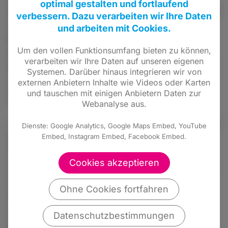
optimal gestalten und fortlaufend
Großstädte als Einzugsgebiet. Mittelzentren mit
verbessern. Dazu verarbeiten wir Ihre Daten
maximal 25.000 Einwohnern sind hier die
und arbeiten mit Cookies.
Regel. Trotzdem gibt es auch dort Geschäfte,
Um den vollen Funktionsumfang bieten zu können,
die eine Verkaufsfläche von mehr als 800 m²
verarbeiten wir Ihre Daten auf unseren eigenen
haben. Diese dürfen nach den Vereinbarungen
Systemen. Darüber hinaus integrieren wir von
externen Anbietern Inhalte wie Videos oder Karten
zwischen Bund und Land nicht wieder in den
und tauschen mit einigen Anbietern Daten zur
Geschäftsbetrieb zurückkommen.
Webanalyse aus.
„Jeder dieser Händler ist eine Bereicherung für
Dienste: Google Analytics, Google Maps Embed, YouTube
die örtliche Infrastruktur“, betont Knell. „Die
Embed, Instagram Embed, Facebook Embed.
Händler vor Ort kämpfen schon lange gegen
Cookies akzeptieren
den Internethandel und momentan geht vielen
langsam die Puste aus“, stellt Knell fest. Auf
Ohne Cookies fortfahren
der anderen Seite zählen Riesen wie Amazon
oder Zalando zu den Krisengewinnern.
Datenschutzbestimmungen
Deswegen wünscht sich Knell eine