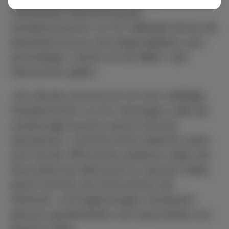
individuellere Betrachtung der
Handelsstrukturen vor Ort. Maßstab könnte die
Klassifizierung aus den Regionalplänen sein,
die festlegen, welche Ort als Mittel- oder
Oberzentren gelten.
„Als Liberale wünsche ich mir eine vielfältige
Handelsstruktur vor Ort. Deswegen sollte die
Landesregierung ihre starren Grenzen
überdenken“, resümiert Knell. Natürlich stehe
auch bei der Öffnung der größeren Läden die
Gesundheit der Menschen an oberster Stelle,
jedoch könnten die Unternehmen die
Abstands- und Hygieneregeln mindestens
genauso gewährleisten wie Supermärkte und