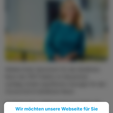
Wiebke Knell, Sprecherin für den ländlichen
Raum der FDP-Fraktion im Hessischen
Landtag, fordert spezifische Lösungen für den
Corona-Exit im ländlichen Raum.
Im Gegensatz zu Ballungsräumen haben die
Wir möchten unsere Webseite für Sie
Einzelhändler im ländlichen Raum keine