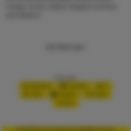
erfolgen werde, erklären Weigand und Knell
abschließend.
Alle Meldungen
Inhalt teilen:
WhatsApp
Facebook
X
XING
LinkedIn
PDF-Datei
Drucken
Kontakt
Datenschutz
Impressum
Mitglied werden