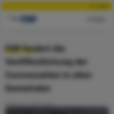
Suchen
Menü
FDP fordert die
Veröffentlichung der
Coronazahlen in allen
Gemeinden
Meldung
vom
09.11.2020