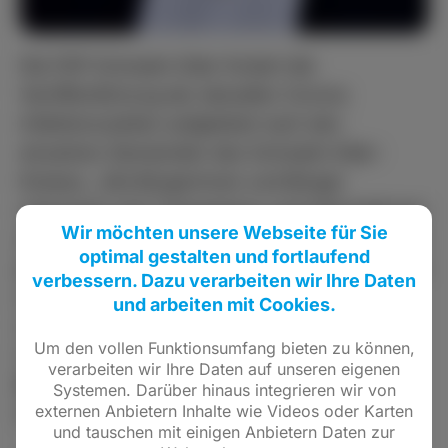
Die FDP Schwalm-Eder fordert die
Veröffentlichung der aktuellen Corona
Infektionszahlen aufgelistet nach den
einzelnen Gemeinden des Schwalm-Eder-
Kreises. „Die Bürgerinnen und Bürger
wünschen sich Transparenz und Informationen
Wir möchten unsere Webseite für Sie
über das aktuelle Infektionsgeschehen in ihren
optimal gestalten und fortlaufend
jeweiligen Städten und Gemeinden. Dies haben
verbessern. Dazu verarbeiten wir Ihre Daten
mir in den vergangenen Tagen eine Vielzahl
und arbeiten mit Cookies.
von Bürgern in persönlichen Gesprächen
Um den vollen Funktionsumfang bieten zu können,
mitgeteilt“, begründet
FDP-Kreisvorsitzender
verarbeiten wir Ihre Daten auf unseren eigenen
Nils Weigand
das Anliegen der Freien
Systemen. Darüber hinaus integrieren wir von
externen Anbietern Inhalte wie Videos oder Karten
Demokraten.
und tauschen mit einigen Anbietern Daten zur