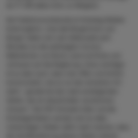
als 11“ hilft dabei nicht, so Weigand.
Die Fraktionsvorsitzende im Kreistag Wiebke
Knell ergänzt: „Fast alle Bürgerinnen und
Bürger halten sich seit mittlerweile acht
Monaten an die auferlegten Corona-
Maßnahmen von Bund, Land und Kreis und
vertrauen auf die Regierung. Umso wichtiger
ist es aber auch, dass man offen und ehrlich
kommuniziert, wie es um den einzelnen Ort
steht – gerade bei den stark ansteigenden
Zahlen, die wir aktuell leider verzeichnen
müssen.“ Die FDP Schwalm-Eder und die
Kreistagsfraktion werden sich an allen
notwendigen Stellen dafür stark machen, dass
die Veröffentlichung dieser Zahlen zeitnah