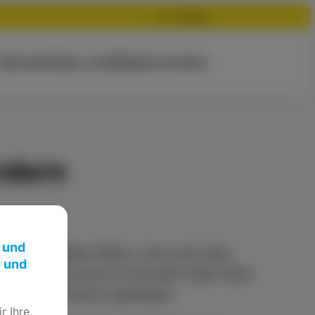
Suchen
Startseite
Über uns
Mitglied werden
rdern
 und
-Kreis, Wiebke KNELL, freut sich über
n und
mer mehr Menschen im Schwalm-Eder-Kreis
den letzten Jahren gestiegen.
r Ihre