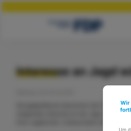
Interesse an Jagd 
Meldung
vom
05.02.2019
Wir
Die jagdpolitische Sprecherin der FDP-Land
fort
steigendes Interesse an der Jagd. Nach ei
ihren Jagdschein. Insbesondere die Zahl der 
Um de