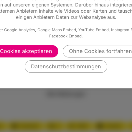
n auf unseren eigenen Systemen. Darüber hinaus integriere
ur-, Arten-, und Umweltschutz. Da dieser Beitrag zum
ternen Anbietern Inhalte wie Videos oder Karten und tausc
ruppe der Jäger zu stärken und nicht durch unverhä
einigen Anbietern Daten zur Webanalyse aus.
h auch Jägerin bin freue ich mich besonders, dass
e: Google Analytics, Google Maps Embed, YouTube Embed, Instagram
 So ein Engagement gilt es zu fördern“ so Knell.
Facebook Embed.
r Landesregierung momentan scheinbar keinen guten
Cookies akzeptieren
Ohne Cookies fortfahren
berlegen, was sie für dieses Ehrenamt alles tun kann
elsweise ein erster Schritt in die richtige Richtun
Datenschutzbestimmungen
Alle Meldungen
p
Facebook
X
XING
LinkedIn