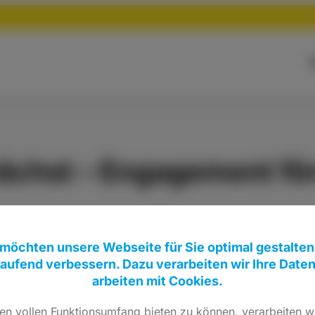
wächst – Engagement fö
 möchten unsere Webseite für Sie optimal gestalten
tagsfraktion und Abgeordnete aus dem Schwalm-Eder
laufend verbessern. Dazu verarbeiten wir Ihre Date
nem Bericht in der HNA vom 04. Februar machen im
arbeiten mit Cookies.
Jugendlichen, die einen Jagdschein besitzen, ist in 
n vollen Funktionsumfang bieten zu können, verarbeiten wi